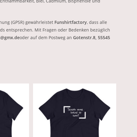
 Entflammbarkeit, Blei, Cadmium, Bisphenole und
nung (GPSR) gewährleistet
Funshirtfactory
, dass alle
ds entsprechen. Mit Fragen oder Bedenken bezüglich
2@gmx.de
oder auf dem Postweg an
Gotenstr.8, 55545