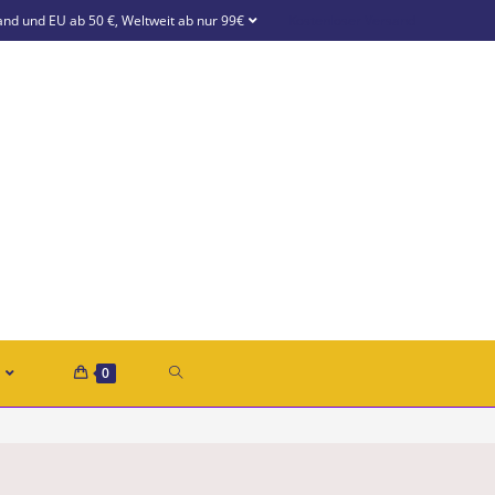
and und EU ab 50 €, Weltweit ab nur 99€
Kostenloser Versand
0