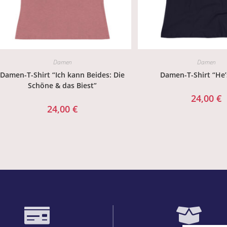
Damen
Damen
Damen-T-Shirt “Ich kann Beides: Die
Damen-T-Shirt “He’
Schöne & das Biest”
24,00
€
24,00
€