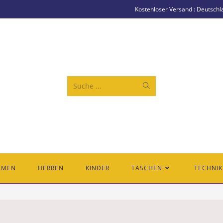
Kostenloser Versand : Deutschl
Suche ...
AMEN
HERREN
KINDER
TASCHEN
TECHNIK