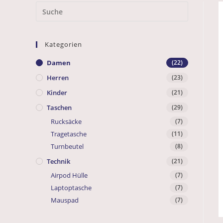
Kategorien
Damen
(22)
Herren
(23)
Kinder
(21)
Taschen
(29)
Rucksäcke
(7)
Tragetasche
(11)
Turnbeutel
(8)
Technik
(21)
Airpod Hülle
(7)
Laptoptasche
(7)
Mauspad
(7)