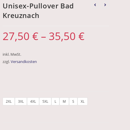
Unisex-Pullover Bad
Kreuznach
27,50
€
–
35,50
€
inkl. MwSt.
zzgl.
Versandkosten
2XL
3XL
4XL
5XL
L
M
S
XL