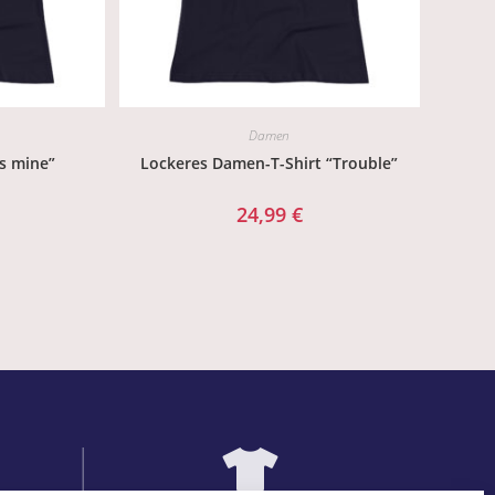
Damen
s mine”
Lockeres Damen-T-Shirt “Trouble”
24,99
€