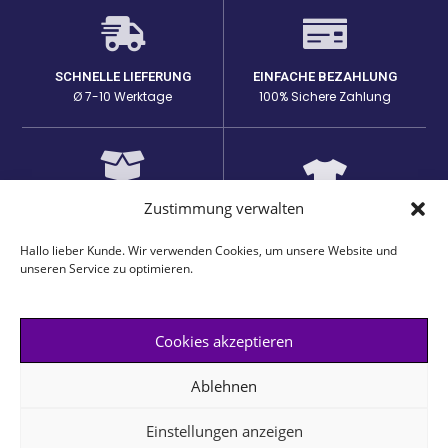
SCHNELLE LIEFERUNG
EINFACHE BEZAHLUNG
Ø 7-10 Werktage
100% Sichere Zahlung
Zustimmung verwalten
HOHE PRODUKTQUALITÄT
EINZIGARTIGE DESIGNS
Lange Haltbarkeit bei den
auf passenden Produkten
Prints
Hallo lieber Kunde. Wir verwenden Cookies, um unsere Website und
unseren Service zu optimieren.
Cookies akzeptieren
AGB
Impressum
Datenschutzerklärung
Widerrufsbelehrung
Ablehnen
@Funshirt print
Einstellungen anzeigen
Alle Preise inkl. der gesetzlichen MwSt.