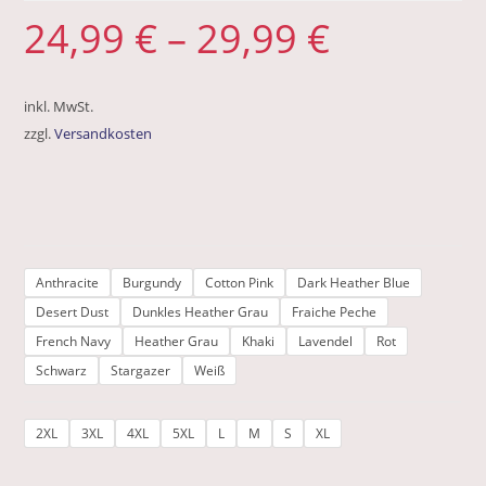
24,99
€
–
29,99
€
inkl. MwSt.
zzgl.
Versandkosten
Anthracite
Burgundy
Cotton Pink
Dark Heather Blue
Desert Dust
Dunkles Heather Grau
Fraiche Peche
French Navy
Heather Grau
Khaki
Lavendel
Rot
Schwarz
Stargazer
Weiß
2XL
3XL
4XL
5XL
L
M
S
XL