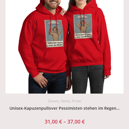
Damen
,
Herren
,
Kinder
Unisex-Kapuzenpullover Pessimisten stehen im Regen…
31,00
€
–
37,00
€