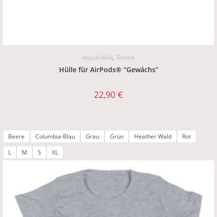
Airpod Hülle
,
Technik
Hülle für AirPods® “Gewächs”
22,90
€
Beere
Columbia-Blau
Grau
Grün
Heather Wald
Rot
L
M
S
XL