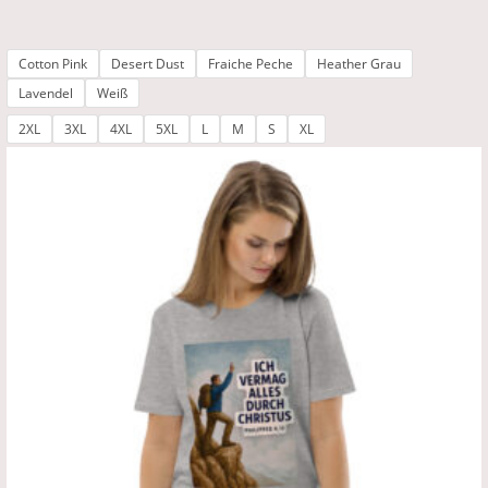
Cotton Pink
Desert Dust
Fraiche Peche
Heather Grau
Lavendel
Weiß
2XL
3XL
4XL
5XL
L
M
S
XL