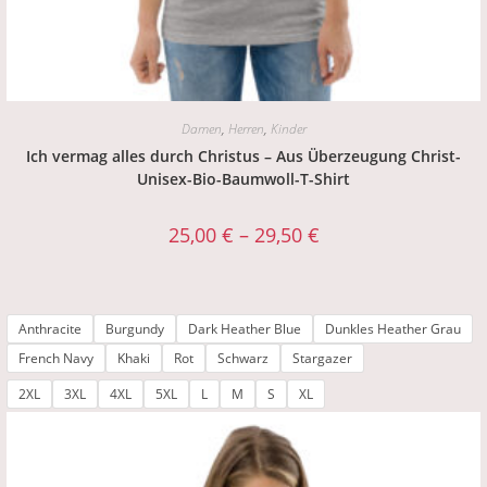
Damen
,
Herren
,
Kinder
Ich vermag alles durch Christus – Aus Überzeugung Christ-
Unisex-Bio-Baumwoll-T-Shirt
25,00
€
–
29,50
€
Anthracite
Burgundy
Dark Heather Blue
Dunkles Heather Grau
French Navy
Khaki
Rot
Schwarz
Stargazer
2XL
3XL
4XL
5XL
L
M
S
XL