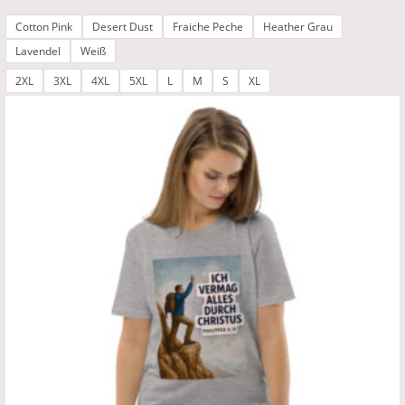
Cotton Pink
Desert Dust
Fraiche Peche
Heather Grau
Lavendel
Weiß
2XL
3XL
4XL
5XL
L
M
S
XL