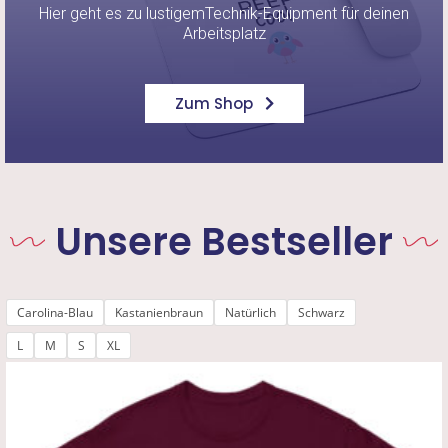
Hier geht es zu lustigemTechnik-Equipment für deinen
Arbeitsplatz
Zum Shop
Unsere Bestseller
Carolina-Blau
Kastanienbraun
Natürlich
Schwarz
L
M
S
XL