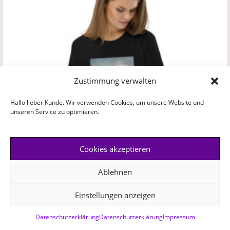
Zustimmung verwalten
Hallo lieber Kunde. Wir verwenden Cookies, um unsere Website und
unseren Service zu optimieren.
Cookies akzeptieren
Ablehnen
Einstellungen anzeigen
Damen
,
Herren
,
Kinder
Ich vermag alles durch Christus – Aus Überzeugung Christ;
Datenschutzerklärung
Datenschutzerklärung
Impressum
Unisex Bio-Baumwoll T-Shirt