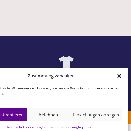
Zustimmung verwalten
ITÄT
EINZIGARTIGE DESIGNS
Prints
auf passenden Produkten
r Kunde. Wir verwenden Cookies, um unsere Website und unseren Service
en.
 akzeptieren
Ablehnen
Einstellungen anzeigen
AGB
Impressum
Datenschutzerklärung
Widerrufsbelehrung
Datenschutzerklärung
Datenschutzerklärung
Impressum