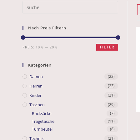
Nach Preis Filtern
FILTER
PREIS:
10 €
—
20 €
Kategorien
Damen
(22)
Herren
(23)
Kinder
(21)
Taschen
(29)
Rucksäcke
(7)
Tragetasche
(11)
Turnbeutel
(8)
Technik
(21)