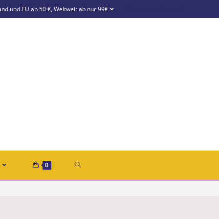
and und EU ab 50 €, Weltweit ab nur 99€
Kostenloser Versand
0