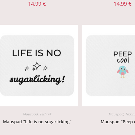
14,99
€
14,99
€
Mauspad
,
Technik
Mauspad
,
Techn
Mauspad “Life is no sugarlicking”
Mauspad “Peep 