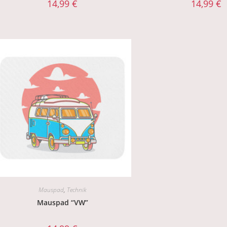
14,99
€
14,99
€
Mauspad
,
Technik
Mauspad “VW”