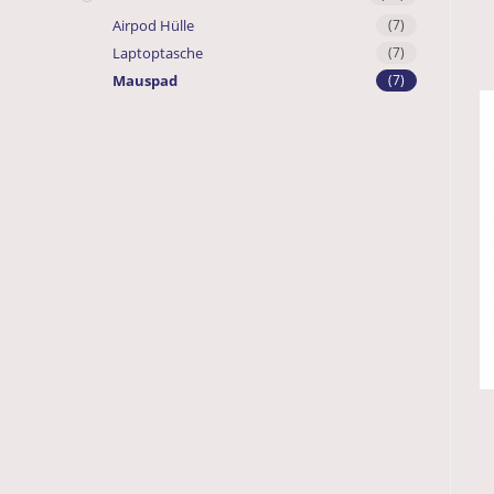
Airpod Hülle
(7)
Laptoptasche
(7)
Mauspad
(7)