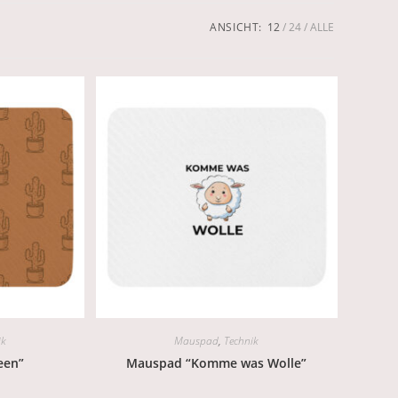
ANSICHT:
12
24
ALLE
ik
Mauspad
,
Technik
een”
Mauspad “Komme was Wolle”