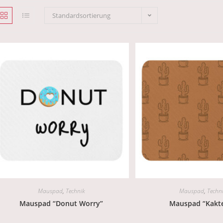
Standardsortierung
Mauspad
,
Technik
Mauspad
,
Techn
Mauspad “Donut Worry”
Mauspad “Kakt