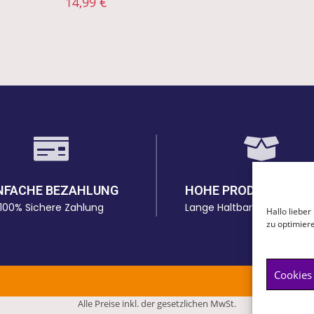
14,99
€
NFACHE BEZAHLUNG
HOHE PRODUKTQUAL
100% Sichere Zahlung
Lange Haltbarkeit bei den 
Hallo liebe
zu optimier
Cookies
Alle Preise inkl. der gesetzlichen MwSt.