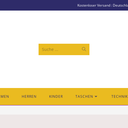
Kostenloser Versand : Deutschl
Suche ...
AMEN
HERREN
KINDER
TASCHEN
TECHNIK