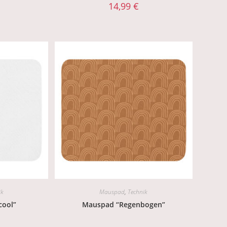
14,99
€
ik
Mauspad
,
Technik
cool”
Mauspad “Regenbogen”